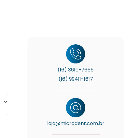
(16) 3610-7666
(16) 99411-1617
loja@microdent.com.br