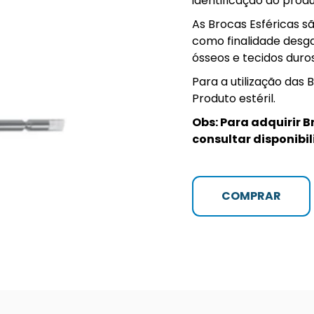
identificação do prod
As Brocas Esféricas s
como finalidade desgas
ósseos e tecidos duro
Para a utilização da
Produto estéril.
Obs: Para adquirir 
consultar disponibi
COMPRAR